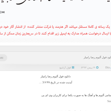
لود فول آلبوم رضا راميار
ARE
Bita
۱۹ بهمن ۱۳۹۴
فول آرشیو
دانلود فول آلبوم رضا راميار
آپدیت شده در تاریخ 3/۶/۹۹ …
تمامی آلبوم ها و آهنگ ها به صورت یکجا برای کاربران وی ای پی
Sin