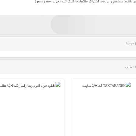
ی دانلود مستقیم و دریافت
اشتراک طلایی
اینجا کلیک کنید
(خرید user و pass )
Music 
کد QR سایت
کد QR مطلب