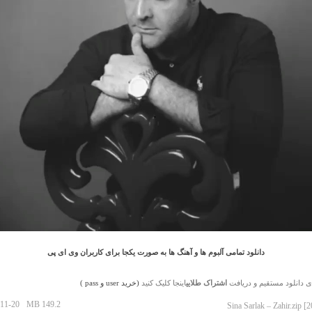
دانلود تمامی آلبوم ها و آهنگ ها به صورت یکجا برای کاربران وی ای پی
ی دانلود مستقیم و دریافت
اشتراک طلایی
اینجا کلیک کنید
(خرید user و pass )
11-20
149.2 MB