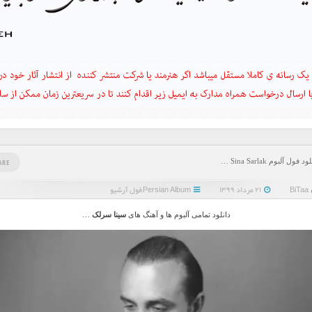
د فول آلبوم Sina Sarlak …
ARE
BiTaa
۲۱ مرداد ۱۳۹۹
Persian Album
,
فول آرشیو
دانلود تمامی آلبوم ها و آهنگ های
سینا سرلک
…