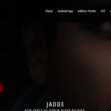
Home
Android App
Address Finder
VIP
DELE MAN
JADDE
NEW TRACK BY BABAK JAHANBAKHSH RELASED.
NEW TRACK BY RAMIN BIBAK RELASED.