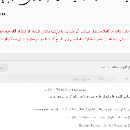
وم Ibrahim Tatlises
ARE
Bita
۱۹ دی ۱۳۹۰
فول آرشیو
آپدیت شده در تاریخ ۲۳/۱۰/۹۸ …
تمامی آلبوم ها و آهنگ ها به صورت یکجا برای کاربران وی ای پی
ی دانلود مستقیم و دریافت
اشتراک طلایی
اینجا کلیک کنید
(خرید user و pass )