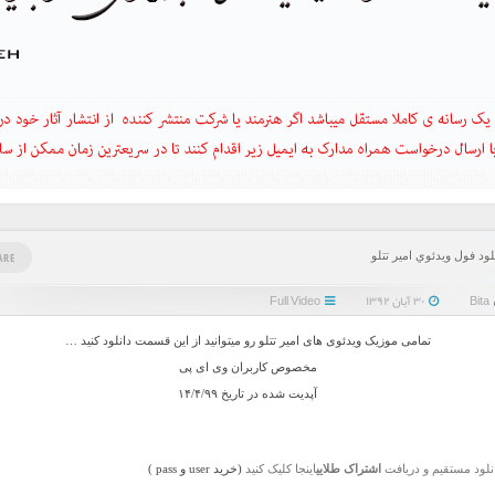
لود فول ويدئوي امیر تتلو
ARE
Bita
۳۰ آبان ۱۳۹۲
Full Video
تمامی موزیک ویدئوی های امیر تتلو رو میتوانید از این قسمت دانلود کنید …
مخصوص کاربران وی ای پی
آپدیت شده در تاریخ ۱۴/۴/۹۹
نلود مستقیم و دریافت
اشتراک طلایی
اینجا کلیک کنید
(خرید user و pass )