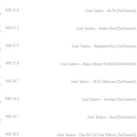
-
25.6 MB
Amir Tataloo – Ba To [TakTaraneh]
0
-
61.5 MB
Amir Tataloo – Badtar Shod[TakTaraneh]
0
-
57.6 MB
Amir Tataloo – Baghalam Kon [TakTaraneh]
0
-
57.9 MB
Amir Tataloo – Begoo Binam Nadidish[TakTaraneh]
0
-
34.7 MB
Amir Tataloo – Bi To Mitarsam [TakTaraneh]
0
-
14.3 MB
Amir Tataloo – Bonbast [TakTaraneh]
0
-
19.7 MB
Amir Tataloo – Boro[TakTaraneh]
0
-
38.8 MB
Amir Tataloo – Dari Be Chi Fekr Mikoni [TakTaraneh]