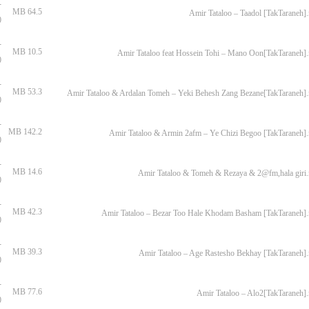
-
64.5 MB
Amir Tataloo – Taadol [TakTaraneh]
0
-
10.5 MB
Amir Tataloo feat Hossein Tohi – Mano Oon[TakTaraneh]
0
-
53.3 MB
Amir Tataloo & Ardalan Tomeh – Yeki Behesh Zang Bezane[TakTaraneh]
0
-
142.2 MB
Amir Tataloo & Armin 2afm – Ye Chizi Begoo [TakTaraneh]
0
-
14.6 MB
Amir Tataloo & Tomeh & Rezaya & 2@fm,hala giri
0
-
42.3 MB
Amir Tataloo – Bezar Too Hale Khodam Basham [TakTaraneh]
0
-
39.3 MB
Amir Tataloo – Age Rastesho Bekhay [TakTaraneh]
0
-
77.6 MB
Amir Tataloo – Alo2[TakTaraneh]
0