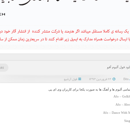
لود فول آلبوم آفو
ARE
Bita
۲۴ فروردین ۱۳۹۳
فول آرشیو
تمامی آلبوم ها و آهنگ ها به صورت یکجا برای کاربران وی ای پی
Afo – Golk
Afo – Abro
Afo – Dance With M
Sing