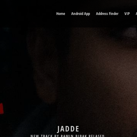
Home
Android App
Address Finder
VIP
DELE MAN
JADDE
NEW TRACK BY BABAK JAHANBAKHSH RELASED.
NEW TRACK BY RAMIN BIBAK RELASED.