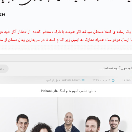
ود فول آلبوم Pinhani …
ARE
BiTaa
۱۴ مرداد ۱۳۹۹
Turkish Album
,
فول آرشیو
دانلود تمامی آلبوم ها و آهنگ های
Pinhani
…