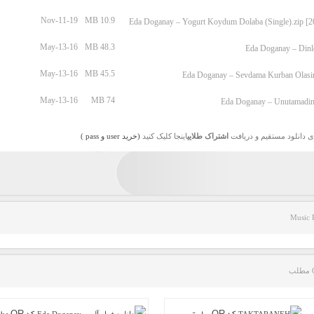
Nov-11-19
10.9 MB
May-13-16
48.3 MB
Eda Doganay – Dinle
May-13-16
45.5 MB
Eda Doganay – Sevdama Kurban Olasin
May-13-16
74 MB
Eda Doganay – Unutamadim
ی دانلود مستقیم و دریافت
اشتراک طلایی
اینجا کلیک کنید
(خرید user و pass )
Music 
کد QR سایت
کد QR مطلب