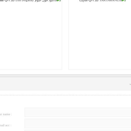
r name :
ail acc :