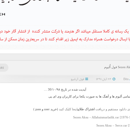
Sezen فول آْلبوم
ARE
Bita
۲۴ آبان ۱۳۹۱
فول آرشیو
آپدیت شده در تاریخ 30/۱۰/۹۸ …
تمامی آلبوم ها و آهنگ ها به صورت یکجا برای کاربران وی ای پی
ی دانلود مستقیم و دریافت
اشتراک طلایی
اینجا کلیک کنید
(خرید user و pass )