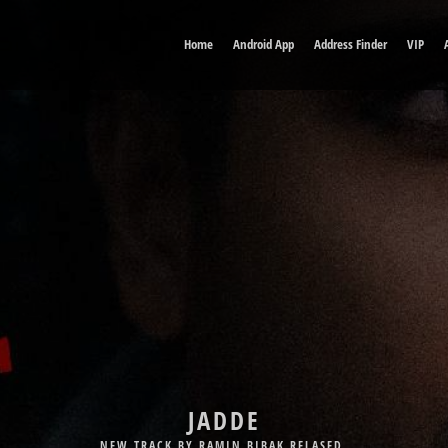
Home
Android App
Address Finder
VIP
DELE MAN
JADDE
NEW TRACK BY BABAK JAHANBAKHSH RELASED.
NEW TRACK BY RAMIN BIBAK RELASED.