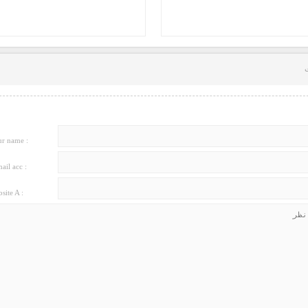
r name :
ail acc :
site A :