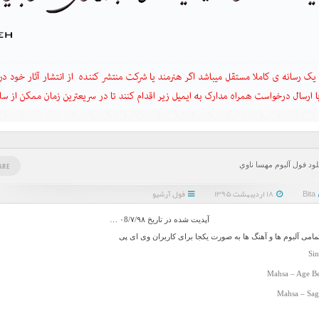
لود فول آلبوم مهسا ناوي
ARE
Bita
۱۸ اردیبهشت ۱۳۹۵
فول آرشیو
آپدیت شده در تاریخ ۰8/۷/۹۸ …
تمامی آلبوم ها و آهنگ ها به صورت یکجا برای کاربران وی ای پی
Sin
Mahsa – Age Be
Mahsa – Sag