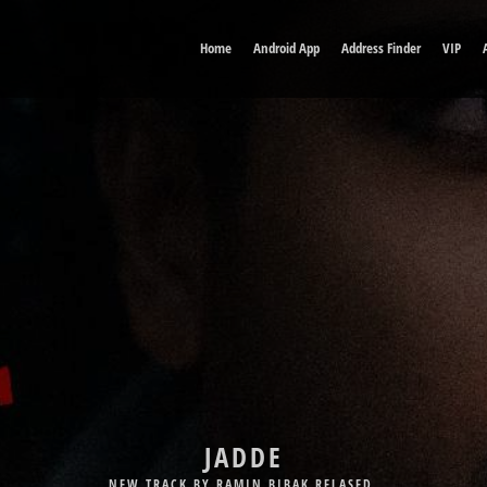
Home
Android App
Address Finder
VIP
DELE MAN
JADDE
NEW TRACK BY BABAK JAHANBAKHSH RELASED.
NEW TRACK BY RAMIN BIBAK RELASED.