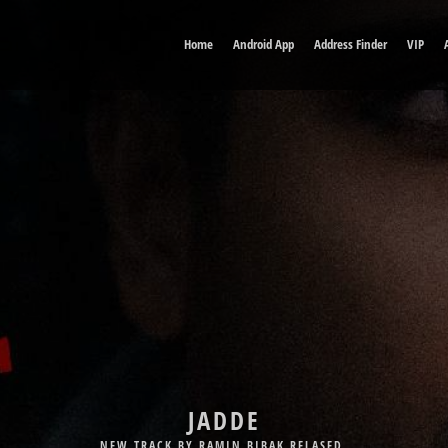
Home
Android App
Address Finder
VIP
DELE MAN
JADDE
NEW TRACK BY BABAK JAHANBAKHSH RELASED.
NEW TRACK BY RAMIN BIBAK RELASED.