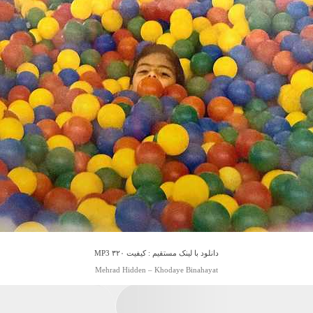
دانلود با لینک مستقیم : کیفیت ۳۲۰ MP3
Mehrad Hidden – Khodaye Binahayat