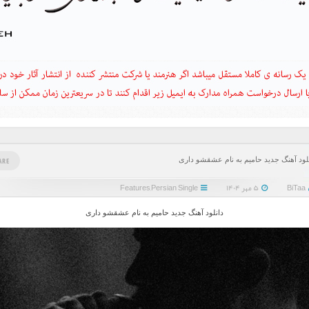
لود آهنگ جدید حامیم به نام عشقشو داری
ARE
BiTaa
۵ مهر ۱۴۰۴
Persian Single
,
Features
دانلود آهنگ جدید حامیم به نام عشقشو داری