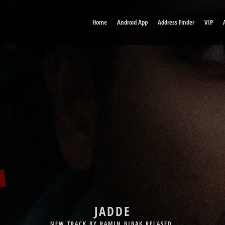
Home
Android App
Address Finder
VIP
DELE MAN
JADDE
NEW TRACK BY BABAK JAHANBAKHSH RELASED.
NEW TRACK BY RAMIN BIBAK RELASED.