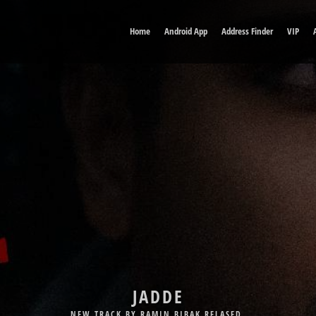
Home
Android App
Address Finder
VIP
DELE MAN
JADDE
NEW TRACK BY BABAK JAHANBAKHSH RELASED.
NEW TRACK BY RAMIN BIBAK RELASED.