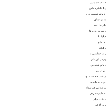
ه عاشقت هنوز
با خاطره هاش
 دروغو دوست دارم
یامو نمیای
ام عادتشه
 شه به جاده ها
 اما نیا
م اما نیا
 امانیا
بیا خواستی نیا
 رفتی این دلم
ماتم شده بود
بار غربتم
ی شب خم شده بود
زده به جاده ها
هم صدایی هم صدام
ه ها پرسه زدن
ید شده برام
 به یاد کی