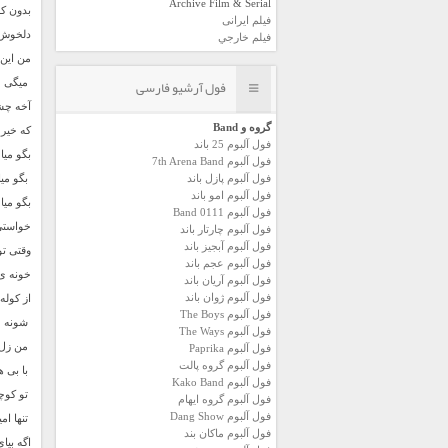
Archive Film & Serial
بدون ک
فیلم ایرانی
دلخوش 
فیلم خارجي
من این
فول آرشیو فارسی
میگی م
آخه چش
گروه و Band
که خیره
فول آلبوم 25 باند
بگو میام
فول آلبوم 7th Arena Band
فول آلبوم پازل باند
بگو میا
فول آلبوم امو باند
بگو میام
فول آلبوم 0111 Band
خواستی 
فول آلبوم چارتار باند
فول آلبوم آبجيز باند
وقتی تو
فول آلبوم عجم باند
خونه ی 
فول آلبوم آريان باند
فول آلبوم ژوان باند
از کوله 
فول آلبوم The Boys
شونه 
فول آلبوم The Ways
من زل 
فول آلبوم Paprika
فول آلبوم گروه پالت
با بی 
فول آلبوم Kako Band
تو کوچ
فول آلبوم گروه ایهام
فول آلبوم Dang Show
تنها ام
فول آلبوم ماکان بند
اگه بیای