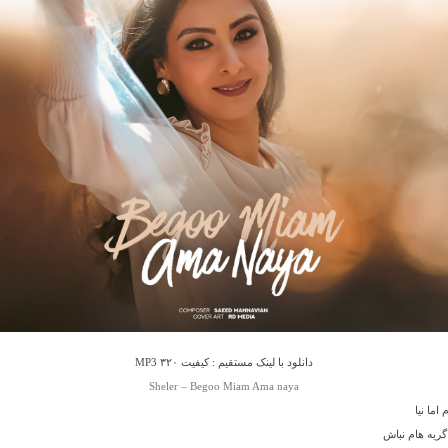
دانلود با لینک مستقیم : کیفیت ۳۲۰ MP3
Sheler – Begoo Miam Ama naya
 اما نیا
گریه هام نباش