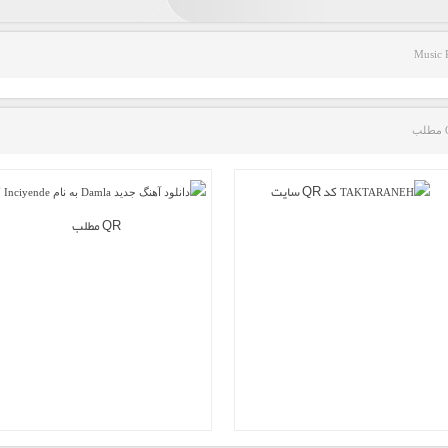
Music 
کد QR سایت
ک
QR مطلب