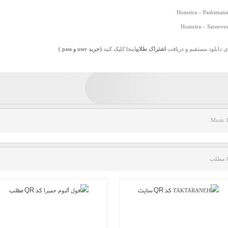
Homeira – Pashimana
Homeira – Sarneves
ی دانلود مستقیم و دریافت
اشتراک طلایی
اینجا کلیک کنید
(خرید user و pass )
Music 
کد QR سایت
کد QR مطلب