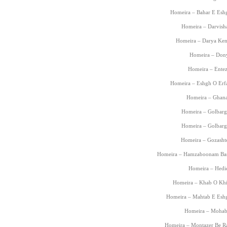
Homeira – Bahar E Eshg
Homeira – Darvisha
Homeira – Darya Kena
Homeira – Dony
Homeira – Entez
Homeira – Eshgh O Erfa
Homeira – Ghanar
Homeira – Golbarg 
Homeira – Golbarg 
Homeira – Gozashte
Homeira – Hamzaboonam Bas
Homeira – Hedie
Homeira – Khab O Khia
Homeira – Mahtab E Eshg
Homeira – Mohaba
Homeira – Montazer Be Ra